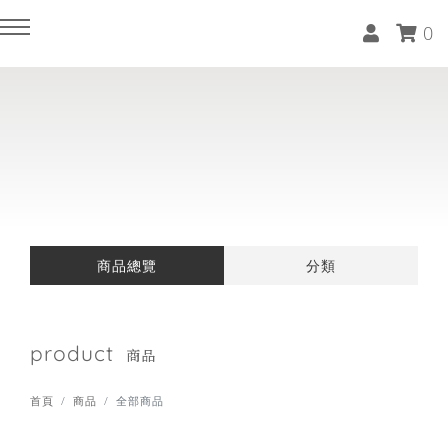
0
回主選單
回主選單
回主選單
回主選單
回主選單
回主選單
回主選單
回主選單
空間租借
近期課程(報名請LINE報名)
軟裝服務
家居生活選物
精油香氛
天然水晶
藝術品
關於晴睦
抓周派對(附有道具專案)
手綁花束體驗課程(兩人成班)
軟裝住宅 / 商空 / 樣品屋作品集
設計師款抱枕
複方精油
能量原礦
油畫系列
收費標準
商品總覽
分類
藝文 / 活動 / 教室空間租借
花藝師養成一對一專班(一人開班)
軟裝師DECO美學分享
飯店級天絲寢具 / 床組 / 枕套
隨身滾珠瓶
紫水晶擺飾
特殊畫作系列
品牌故事
精油調香課程(四人成班)
軟裝課程(零基礎也能上)
毛巾 / 浴巾 / 浴袍
洗沐系列 ░ 天然植萃洗手露
門市據點
product
商品
生活茶道體驗課程(六人成班)
木質療癒系列 ░ 頭梳 / 擴香瓶 / 擴
精油薰香配件
首頁
商品
全部商品
香座