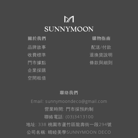
紋色:葉子圖形
關於我們
購物指南
品牌故事
配送/付款
收費標準
退換貨說明
門市據點
條款與細則
企業採購
空間租借
聯絡我們
Email:
sunnymoondeco@gmail.com
營業時間: 門市採預約制
聯絡電話: (03)3413100
地址: 338 桃園市蘆竹區龍壽街一段294號
公司名稱: 晴睦美學SUNNYMOON DECO