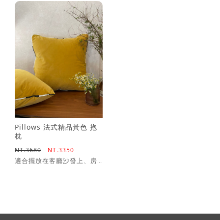
擴香石乾燥花手作課程*贈5ml精油
(四人成班)
送禮專區(急單請私訊)
節慶花籃鮮花課程(兩人成班)
軟裝課程(零基礎也能上)
Pillows 法式精品黃色 抱
枕
NT.3680
NT.3350
適合擺放在客廳沙發上、房
間床上的點綴型抱枕 設計師
獨家設計搭配黑色滾邊款式
軟裝搭配得宜，為空間增添
氛圍 -材料- 法國進口布料 親
膚材質 (內容填充物為:純棉
花) -尺寸- 寬度45 X 長度45
(cm) (+/-3%) 素色:黃色 寬度
25 X 長度50 (cm) (+/-3%) 花