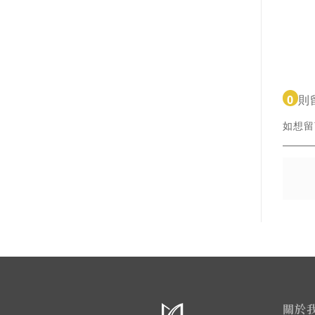
0
則
如想
關於