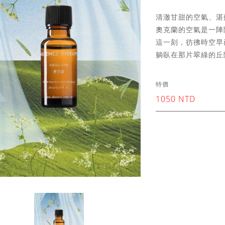
清澈甘甜的空氣、湛
奧克蘭的空氣是一陣
這一刻，彷彿時空早
躺臥在那片翠綠的丘
特價
1050 NTD