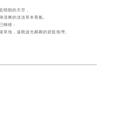
藍晴朗的天空，
陣清爽的淡淡草本香氣。
已轉移：
陵草地，遠眺波光粼粼的碧藍海灣。