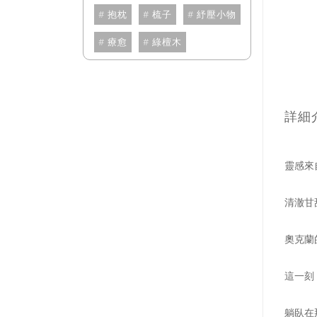
抱枕
梳子
紓壓小物
療愈
綠檀木
詳細
靈感來
清澈甘
奧克蘭
這一刻
躺臥在