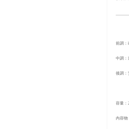
______
前調：
中調：
後調：
容量：2
內容物