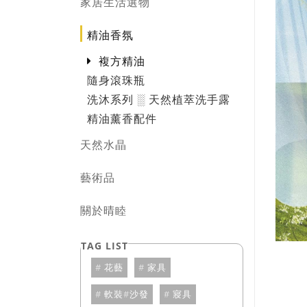
家居生活選物
擴香石乾燥花手作課程*贈5ml精油
(四人成班)
送禮專區(急單請私訊)
精油香氛
複方精油
節慶花籃鮮花課程(兩人成班)
隨身滾珠瓶
洗沐系列 ░ 天然植萃洗手露
軟裝課程(零基礎也能上)
精油薰香配件
天然水晶
藝術品
關於晴睦
花藝
家具
軟裝#沙發
寢具