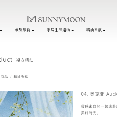
軟裝服務
家居生活選物
精油香氛
duct
複方精油
商品
精油香氛
04. 奧克蘭 Au
靈感來自於一趟遠赴
美好時光。