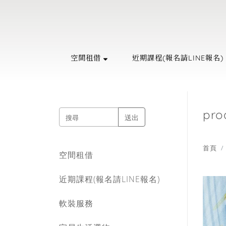
回主選單
回主選單
回主選單
回主選單
回主選單
回主選單
回主選單
回主選單
空間租借
近期課程(報名請LINE報名)
空間租借
近期課程(報名請LINE報名)
軟裝服務
家居生活選物
精油香氛
天然水晶
藝術品
關於晴睦
抓周派對(附有道具專案)
手綁花束體驗課程(兩人成班)
軟裝住宅 / 商空 / 樣品屋作品集
設計師款抱枕
複方精油
能量原礦
油畫系列
收費標準
pro
送出
藝文 / 活動 / 教室空間租借
花藝師養成一對一專班(一人開班)
軟裝師DECO美學分享
飯店級天絲寢具 / 床組 / 枕套
隨身滾珠瓶
紫水晶擺飾
特殊畫作系列
品牌故事
首頁
空間租借
精油調香課程(四人成班)
軟裝課程(零基礎也能上)
毛巾 / 浴巾 / 浴袍
洗沐系列 ░ 天然植萃洗手露
門市據點
近期課程(報名請LINE報名)
生活茶道體驗課程(六人成班)
木質療癒系列 ░ 頭梳 / 擴香瓶 / 擴
精油薰香配件
軟裝服務
香座