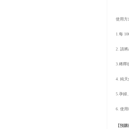
使用方
1.每 
2. 
3.稀
4. 
5.孕
6. 
【預購