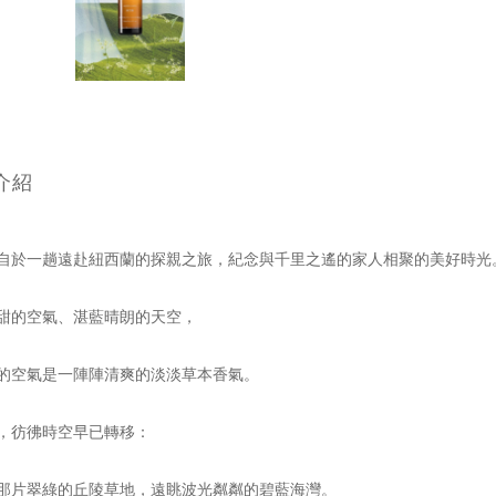
介紹
自於一趟遠赴紐西蘭的探親之旅，紀念與千里之遙的家人相聚的美好時光
甜的空氣、湛藍晴朗的天空，
的空氣是一陣陣清爽的淡淡草本香氣。
，彷彿時空早已轉移：
那片翠綠的丘陵草地，遠眺波光粼粼的碧藍海灣。