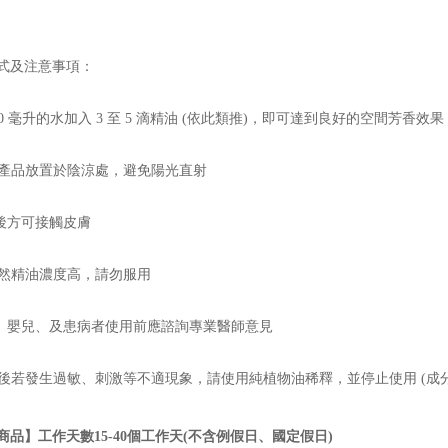
式及注意事項：
100 毫升的水加入 3 至 5 滴精油 (依此類推)，即可達到良好的空間芳香效果
請將產品放置於陰涼處，避免陽光直射
釋後方可接觸皮膚
純天然精油濃度高，請勿服用
婦、嬰兒、及患病者使用前應諮詢專業醫師意見
使用後若發生過敏、刺激等不適現象，請使用純植物油稀釋，並停止使用 (成
商品】工作天數15-40個工作天(不含例假日、國定假日)