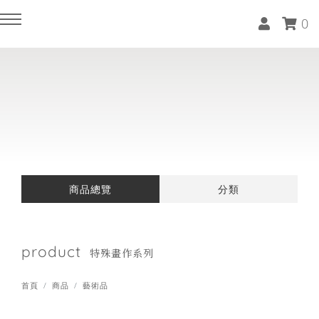
0
回主選單
回主選單
回主選單
回主選單
回主選單
回主選單
回主選單
回主選單
空間租借
近期課程(報名請LINE報名)
軟裝服務
家居生活選物
精油香氛
天然水晶
藝術品
關於晴睦
抓周派對(附有道具專案)
手綁花束體驗課程(兩人成班)
軟裝住宅 / 商空 / 樣品屋作品集
設計師款抱枕
複方精油
能量原礦
油畫系列
收費標準
商品總覽
分類
藝文 / 活動 / 教室空間租借
花藝師養成一對一專班(一人開班)
軟裝師DECO美學分享
飯店級天絲寢具 / 床組 / 枕套
隨身滾珠瓶
紫水晶擺飾
特殊畫作系列
品牌故事
精油調香課程(四人成班)
軟裝課程(零基礎也能上)
毛巾 / 浴巾 / 浴袍
洗沐系列 ░ 天然植萃洗手露
門市據點
product
特殊畫作系列
生活茶道體驗課程(六人成班)
木質療癒系列 ░ 頭梳 / 擴香瓶 / 擴
精油薰香配件
首頁
商品
藝術品
香座