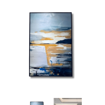
擴香石乾燥花手作課程*贈5ml精油
(四人成班)
送禮專區(急單請私訊)
節慶花籃鮮花課程(兩人成班)
軟裝課程(零基礎也能上)