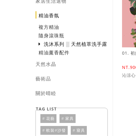
家居生活選物
擴香石乾燥花手作課程*贈5ml精油
(四人成班)
送禮專區(急單請私訊)
精油香氛
複方精油
節慶花籃鮮花課程(兩人成班)
隨身滾珠瓶
洗沐系列 ░ 天然植萃洗手露
軟裝課程(零基礎也能上)
精油薰香配件
01. 
天然水晶
NT.90
沁涼心
藝術品
關於晴睦
花藝
家具
軟裝#沙發
寢具