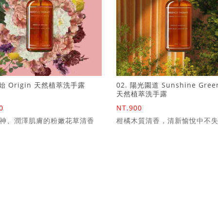
初始 Origin 天然植萃洗手露
02. 陽光園道 Sunshine Gree
天然植萃洗手露
0
NT.900
神、潤澤肌膚的粉嫩花草清香
柑橘木質清香，清新愉悅中不
潔淨感受