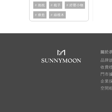
抱枕
梳子
紓壓小物
療愈
綠檀木
關於
品牌
收費
門市
企業
空間