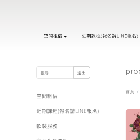
回主選單
回主選單
回主選單
回主選單
回主選單
回主選單
回主選單
回主選單
空間租借
近期課程(報名請LINE報名)
空間租借
近期課程(報名請LINE報名)
軟裝服務
家居生活選物
精油香氛
天然水晶
藝術品
關於晴睦
抓周派對(附有道具專案)
手綁花束體驗課程(兩人成班)
軟裝住宅 / 商空 / 樣品屋作品集
設計師款抱枕
複方精油
能量原礦
油畫系列
收費標準
pro
送出
藝文 / 活動 / 教室空間租借
花藝師養成一對一專班(一人開班)
軟裝師DECO美學分享
飯店級天絲寢具 / 床組 / 枕套
隨身滾珠瓶
紫水晶擺飾
特殊畫作系列
品牌故事
首頁
空間租借
精油調香課程(四人成班)
軟裝課程(零基礎也能上)
毛巾 / 浴巾 / 浴袍
洗沐系列 ░ 天然植萃洗手露
門市據點
近期課程(報名請LINE報名)
生活茶道體驗課程(六人成班)
木質療癒系列 ░ 頭梳 / 擴香瓶 / 擴
精油薰香配件
軟裝服務
香座