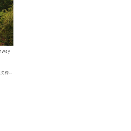
nway
失沈穩的