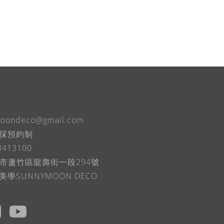
oondeco@gmail.com
市採預約制
3413100
桃園市蘆竹區龍壽街一段294號
美學SUNNYMOON DECO