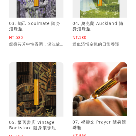
03. 知己 Soulmate 隨身
04. 奧克蘭 Auckland 隨
滾珠瓶
身滾珠瓶
NT.580
NT.580
療癒芬芳中性香調，深沈放
近似清恬空氣的日常養護
鬆緊繃及疲累
07. 祝禱文 Prayer 隨身滾
05. 懷舊書店 Vintage
珠瓶
Bookstore 隨身滾珠瓶
NT.580