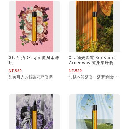
擴香石乾燥花手作課程*贈5ml精油
(四人成班)
送禮專區(急單請私訊)
節慶花籃鮮花課程(兩人成班)
軟裝課程(零基礎也能上)
01. 初始 Origin 隨身滾珠
02. 陽光園道 Sunshine
瓶
Greenway 隨身滾珠瓶
NT.580
NT.580
甜美可人的輕盈花草香調
柑橘木質清香，清新愉悅中
不失沈穩的潔淨感受