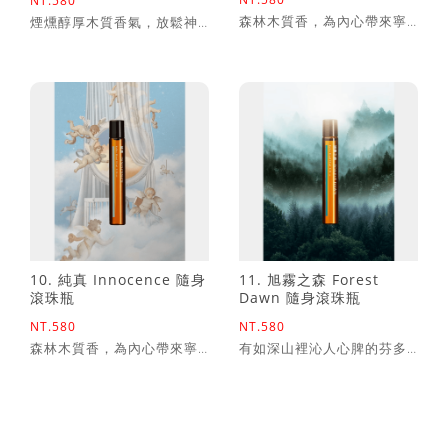
NT.580
森林木質香，為內心帶來寧
煙燻醇厚木質香氣，放鬆神
靜祥和
經、舒緩經絡緊繃
10. 純真 Innocence 隨身
11. 旭霧之森 Forest
滾珠瓶
Dawn 隨身滾珠瓶
NT.580
NT.580
森林木質香，為內心帶來寧
有如深山裡沁人心脾的芬多
靜祥和
精，內斂、清爽宜人的森林
香氣