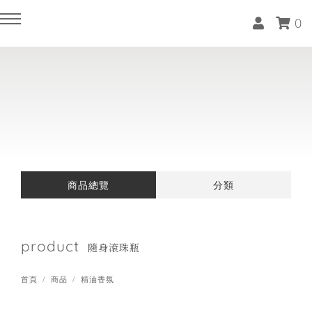
0
回主選單
回主選單
回主選單
回主選單
回主選單
回主選單
回主選單
回主選單
空間租借
近期課程(報名請LINE報名)
軟裝服務
家居生活選物
精油香氛
天然水晶
藝術品
關於晴睦
抓周派對(附有道具專案)
手綁花束體驗課程(兩人成班)
軟裝住宅 / 商空 / 樣品屋作品集
設計師款抱枕
複方精油
能量原礦
油畫系列
收費標準
商品總覽
分類
藝文 / 活動 / 教室空間租借
花藝師養成一對一專班(一人開班)
軟裝師DECO美學分享
飯店級天絲寢具 / 床組 / 枕套
隨身滾珠瓶
紫水晶擺飾
特殊畫作系列
品牌故事
精油調香課程(四人成班)
軟裝課程(零基礎也能上)
毛巾 / 浴巾 / 浴袍
洗沐系列 ░ 天然植萃洗手露
門市據點
product
隨身滾珠瓶
生活茶道體驗課程(六人成班)
木質療癒系列 ░ 頭梳 / 擴香瓶 / 擴
精油薰香配件
首頁
商品
精油香氛
香座