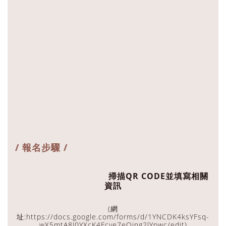
/ 報名步驟 /
掃描QR CODE並填寫相關
資訊
(網
址:https://docs.google.com/forms/d/1YNCDK4ksYFsq-
wX5mtA8J0YXcK4Fcve7eQjng2lYpwc/edit)