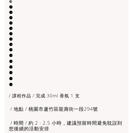
⚈
⚈
⚈
⚈
⚈
⚈
⚈
⚈
⚈
⚈
⚈
⚈
⚈
⚈
⚈
⚈
/ 課程作品 / 完成 30ml 香氛 1 支
/ 地點 / 桃園市蘆竹區龍壽街一段294號
/ 時間 / 約 2 - 2.5 小時，建議預留時間避免耽誤到
您後續的活動安排