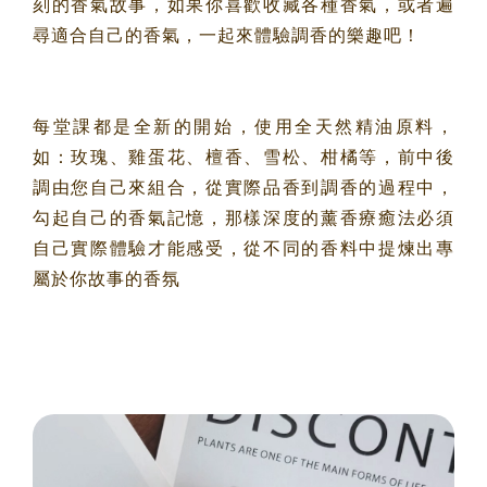
刻的香氣故事，如果你喜歡收藏各種香氣，或者遍
擴香石乾燥花手作課程*贈5ml精油
尋適合自己的香氣，一起來體驗調香的樂趣吧！
(四人成班)
送禮專區(急單請私訊)
節慶花籃鮮花課程(兩人成班)
每堂課都是全新的開始，使用全天然精油原料，
如：玫瑰、雞蛋花、檀香、雪松、柑橘等，前中後
軟裝課程(零基礎也能上)
調由您自己來組合，從實際品香到調香的過程中，
勾起自己的香氣記憶，那樣深度的薰香療癒法必須
自己實際體驗才能感受，從不同的香料中提煉出專
屬於你故事的香氛