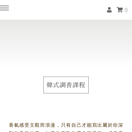
0
回主選單
回主選單
回主選單
回主選單
回主選單
回主選單
回主選單
回主選單
空間租借
近期課程(報名請LINE報名)
軟裝服務
家居生活選物
精油香氛
天然水晶
藝術品
關於晴睦
抓周派對(附有道具專案)
手綁花束體驗課程(兩人成班)
軟裝住宅 / 商空 / 樣品屋作品集
設計師款抱枕
複方精油
能量原礦
油畫系列
收費標準
藝文 / 活動 / 教室空間租借
花藝師養成一對一專班(一人開班)
軟裝師DECO美學分享
飯店級天絲寢具 / 床組 / 枕套
隨身滾珠瓶
紫水晶擺飾
特殊畫作系列
品牌故事
韓式調香課程
精油調香課程(四人成班)
軟裝課程(零基礎也能上)
毛巾 / 浴巾 / 浴袍
洗沐系列 ░ 天然植萃洗手露
門市據點
生活茶道體驗課程(六人成班)
木質療癒系列 ░ 頭梳 / 擴香瓶 / 擴
精油薰香配件
香座
香氣感受主觀而浪漫，只有自己才能寫出屬於你深