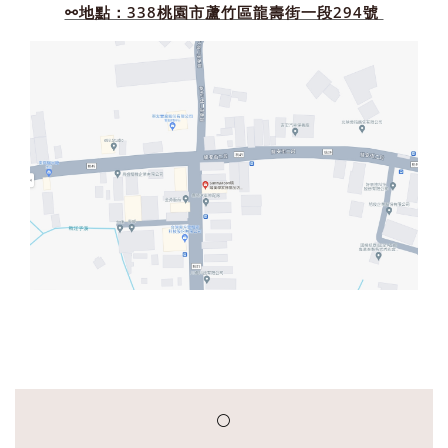
⚯地點：338桃園市蘆竹區龍壽街一段294號
⚪