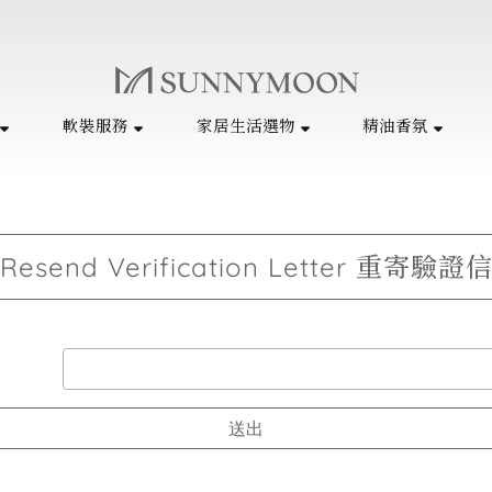
軟裝服務
家居生活選物
精油香氛
Resend Verification Letter
重寄驗證
送出