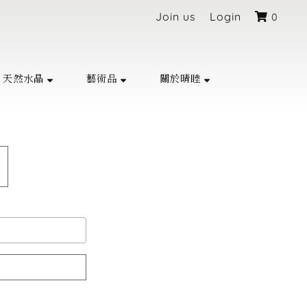
Join us
Login
0
天然水晶
藝術品
關於晴睦
信